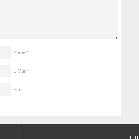
Nome
*
E-Mail
*
Site
REIL