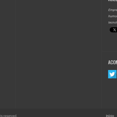
Empre
humor
tecnol
ACO
ts reserved.
Início