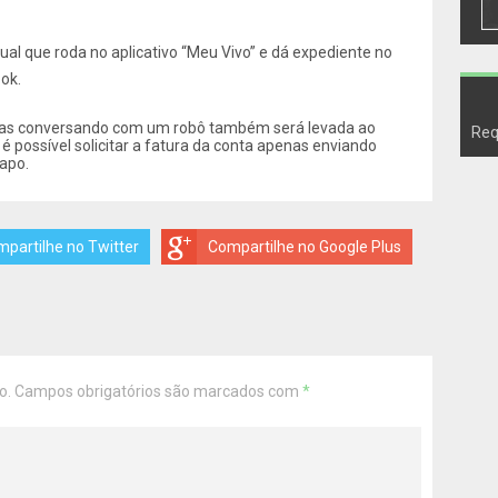
tual que roda no aplicativo “Meu Vivo” e dá expediente no
ok.
enas conversando com um robô também será levada ao
Req
 é possível solicitar a fatura da conta apenas enviando
apo.
partilhe no Twitter
Compartilhe no Google Plus
o.
Campos obrigatórios são marcados com
*