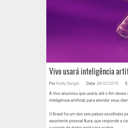
Vivo usará inteligência arti
Por
Reilly Rangel
Data:
28/02/2018
E
A Vivo anunciou que usará, até o fim desse
inteligência artificial, para atender seus cl
O Brasil foi um dos seis países escolhidos p
assistente pessoal Aura, que responde a co
o pacote de dados está para acabar.