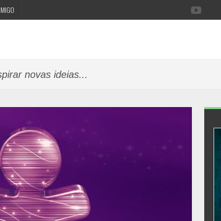
OMIGO
pirar novas ideias...