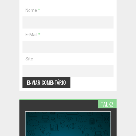
Nome
*
E-Mail
*
Site
TALKZ